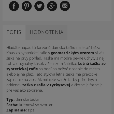
POPIS
HODNOTENIA
Hľadáte nápaditú farebnú dámsku tašku na leto? Taška
Kbas zo syntetickej rafie s
geometrickým vzorom
si vás
získa na prvý pohľad. Taška má modré pevné úchyty z nej
robia originálny kúsok v ženskom šatníku.
Letná taška zo
syntetickej rafie
sa hodí na bežné nosenie do mesta
alebo aj na pláž. Táto štýlová letná taška má praktické
zapínanie na zips. Ak milujete svieže farby prírodných
odtienov
taška z rafie v tyrkysovej
a čierne je farbe je
pre vás ako stvorená.
Typ:
dámska taška
Farba:
krémová so vzorom
Zapínanie:
zips