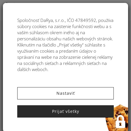
Togg
Spoločnosť DaRya, s.r.o., IČO 47849592, používa
súbory cookies na zaistenie funkčnosti webu a s
vaším súhlasom okrem iného aj na
Dámska taška zo syntetickej rafie
personalizáciu obsahu našich webových stránok.
Kbas s geometrickým vzorom
Kliknutím na tlačidlo „Prijať všetky“ súhlasíte s
využívaním cookies a predaním údajov o
správaní na webe na zobrazenie cielenej reklamy
na sociálnych sieťach a reklamných sieťach na
ďalších weboch.
Nastaviť
Prijať všetky