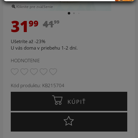
Kliknite pre zväčšenie
31
99
41
99
Ušetríte až -23%
U vás doma v priebehu 1-2 dní.
HODNOTENIE
Kód produktu: KB215704
KÚPIŤ