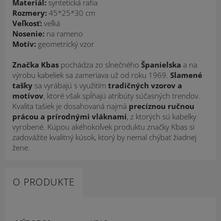
Materiál:
syntetická rafia
Rozmery:
45*25*30 cm
Veľkosť:
veľká
Nosenie:
na rameno
Motív:
geometrický vzor
Značka Kbas
pochádza zo slnečného
Španielska
a na
výrobu kabeliek sa zameriava už od roku 1969.
Slamené
tašky
sa vyrábajú s využitím
tradičných vzorov a
motívov
, ktoré však spĺňajú atribúty súčasných trendov.
Kvalita tašiek je dosahovaná najmä
precíznou ručnou
prácou a prírodnými vláknami
, z ktorých sú kabelky
vyrobené. Kúpou akéhokoľvek produktu značky Kbas si
zadovážite kvalitný kúsok, ktorý by nemal chýbať žiadnej
žene.
O PRODUKTE