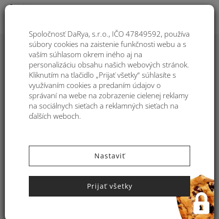
Togg
Spoločnosť DaRya, s.r.o., IČO 47849592, používa
súbory cookies na zaistenie funkčnosti webu a s
Poradie
1
vaším súhlasom okrem iného aj na
personalizáciu obsahu našich webových stránok.
Filtre:
Kliknutím na tlačidlo „Prijať všetky“ súhlasíte s
34
využívaním cookies a predaním údajov o
-44%
99
správaní na webe na zobrazenie cielenej reklamy
na sociálnych sieťach a reklamných sieťach na
62
ďalších weboch.
99
Nastaviť
Prijať všetky