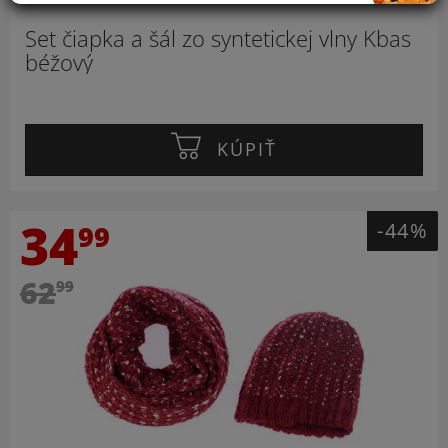
Set čiapka a šál zo syntetickej vlny Kbas
béžový
KÚPIŤ
34
-44%
99
62
99