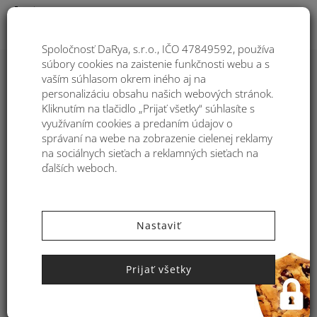
Togg
Spoločnosť DaRya, s.r.o., IČO 47849592, používa
súbory cookies na zaistenie funkčnosti webu a s
Reklamácia a vrátenie tovaru
vaším súhlasom okrem iného aj na
personalizáciu obsahu našich webových stránok.
Kliknutím na tlačidlo „Prijať všetky“ súhlasíte s
Reklamácia
využívaním cookies a predaním údajov o
Odstúpenie od zmluvy
správaní na webe na zobrazenie cielenej reklamy
na sociálnych sieťach a reklamných sieťach na
Reklamácia
ďalších weboch.
Reklamácie v našom internetovom obchode sú jednoduché! Ak sa
pokazí, čo by sa nemalo, vyplňte náš reklamačný formulár a my vás
Nastaviť
budeme v krátkej dobe kontaktovať.
Kontrola pri preberaní tovaru
Prijať všetky
Ihneď pri preberaní balíka
si tovar dôkladne prehliadnite a
skontrolujte jeho kompletnosť, úplnosť a stav tovaru či nie je
poškodený prepravou. Ak nie je balenie úplné, niečo je