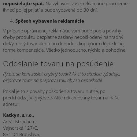
neposielajte späť.
Na vybavení vašej reklamácie pracujeme
ihneď po jej prijatí a bude vybavená do 30 dní.
Spôsob vybavenia reklamácie
V prípade oprávnenej reklamácie vám bude podľa povahy
chyby produktu bezplatne zaslaný nepoškodený náhradný
diel/y, nový tovar alebo po dohode s kupujúcim dôjde k inej
forme kompenzácie. Všetko jednoducho, rýchlo a pohodlne!
Odoslanie tovaru na posúdenie
Pýtate sa kam zaslať chybný tovar? Ak si to situácia vyžaduje,
pripravte tovar na prepravu tak, aby sa nepoškodil.
Pokiaľ je to z povahy poškodenia tovaru nutné, po
predchádzajúcej výzve zašlite reklamovaný tovar na našu
adresu:
Katkyn, s.r.o.,
Areál Istrochem,
Vajnorská 127/C,
831 04 Bratislava,