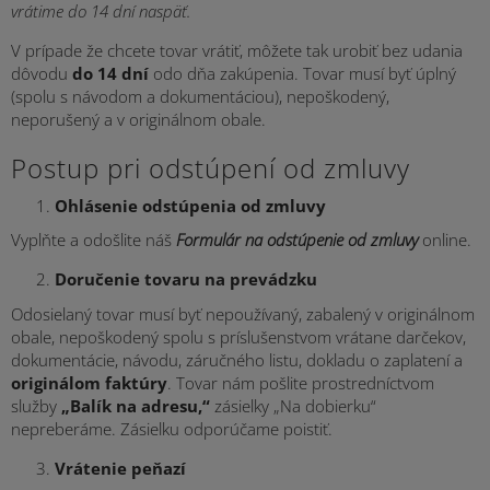
vrátime do 14 dní naspäť.
V prípade že chcete tovar vrátiť, môžete tak urobiť bez udania
dôvodu
do 14 dní
odo dňa zakúpenia. Tovar musí byť úplný
(spolu s návodom a dokumentáciou), nepoškodený,
neporušený a v originálnom obale.
Postup pri odstúpení od zmluvy
Ohlásenie odstúpenia od zmluvy
Vyplňte a odošlite náš
Formulár na odstúpenie od zmluvy
online.
Doručenie tovaru na prevádzku
Odosielaný tovar musí byť nepoužívaný, zabalený v originálnom
obale, nepoškodený spolu s príslušenstvom vrátane darčekov,
dokumentácie, návodu, záručného listu, dokladu o zaplatení a
originálom faktúry
. Tovar nám pošlite prostredníctvom
služby
„Balík na adresu,“
zásielky „Na dobierku“
nepreberáme. Zásielku odporúčame poistiť.
Vrátenie peňazí