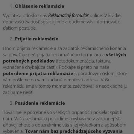
Ohlásenie reklamácie
Vyplňte a odošlite náš
Reklamačný formulár
online. V krátkej
dobe vašu žiadosť spracujeme a budeme vás informovať o
ďalšom postupe.
Prijatie reklamácie
Dňom prijatia reklamácie a za začiatok reklamačného konania
sa považuje deň prijatia reklamačného formulára a
všetkých
potrebných podkladov
(fotodokumentácia, faktúra,
vyznačené chýbajúce časti). Počkajte si preto na naše
potvrdenie prijatia reklamácie
s poradovým číslom, ktoré
vám pošleme na vami zadanú e-mailovú adresu. Vašu
reklamáciu sme v tomto momente zaevidovali a neodkladne ju
začíname riešiť.
Posúdenie reklamácie
Tovar nie je potrebné vo všetkých prípadoch posielať späť k
nám. Vašu reklamáciu posúdime a vybavíme v zákonnej 30-
dňovej lehote a oboznámime vás s jej výsledkom a spôsobom
vybavenia.
Tovar nám bez predchádzajúceho vyzvania