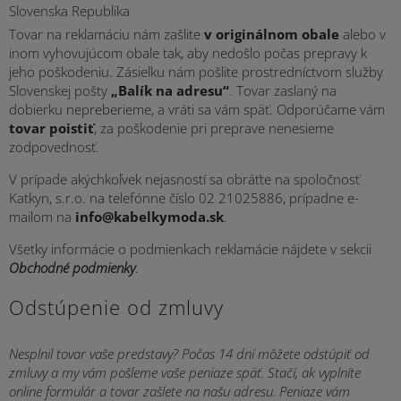
Slovenska Republika
Tovar na reklamáciu nám zašlite
v originálnom obale
alebo v
inom vyhovujúcom obale tak, aby nedošlo počas prepravy k
jeho poškodeniu. Zásielku nám pošlite prostredníctvom služby
Slovenskej pošty
„Balík na adresu“
. Tovar zaslaný na
dobierku nepreberieme, a vráti sa vám späť. Odporúčame vám
tovar poistiť
, za poškodenie pri preprave nenesieme
zodpovednosť.
V prípade akýchkoľvek nejasností sa obráťte na spoločnosť
Katkyn, s.r.o. na telefónne číslo
02 21025886
, prípadne e-
mailom na
info@kabelkymoda.sk
.
Všetky informácie o podmienkach reklamácie nájdete v sekcii
Obchodné podmienky
.
Odstúpenie od zmluvy
Nesplnil tovar vaše predstavy? Počas 14 dní môžete odstúpiť od
zmluvy a my vám pošleme vaše peniaze späť. Stačí, ak vyplníte
online formulár a tovar zašlete na našu adresu. Peniaze vám