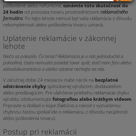
poškodené alebo nefunkčné,
oznámte túto
skutočnosť do
24 hodín
od prevzatia tovaru prostredníctvom
reklamačného
formulára
. Po tejto lehote nemusí byť vaša reklamácia z dôvodu
nekompletnosti alebo poškodenia tovaru uznaná.
Uplatenie reklamácie v zákonnej
lehote
Niečo sa pokazilo. Čo teraz? Reklamácia je u nás jednoduchá a
pohodlná, často nemusíte posielať tovar späť, stačí nám foto alebo
videodokumentácia a všetko ostatné nechajte na nás.
V záručnej dobe 24 mesiacov máte nárok na
bezplatné
odstránenie chyby
spôsobenej výrobcom, dodávateľom
alebo predávajúcim. Pre uľahčenie priebehu reklamácie chybu
výrobku zdokumentujte
fotografiou alebo krátkym videom
.
Pripravte si doklad o kúpe (faktúra) a návod s vyznačenou
chybnou časťou (pokiaľ ide o reklamáciu z dôvodu neúplnosti
alebo poškodenia tovaru).
Postup pri reklamácii