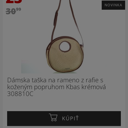
NOVINKA
30
99
Dámska taška na rameno z rafie s
koženým popruhom Kbas krémová
308810C
KÚPIŤ