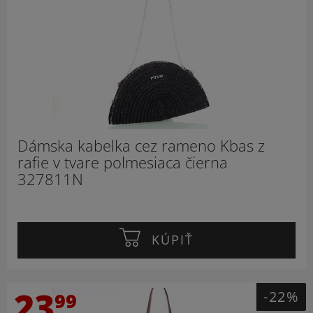
Dámska kabelka cez rameno Kbas z
rafie v tvare polmesiaca čierna
327811N
KÚPIŤ
23
-22%
99