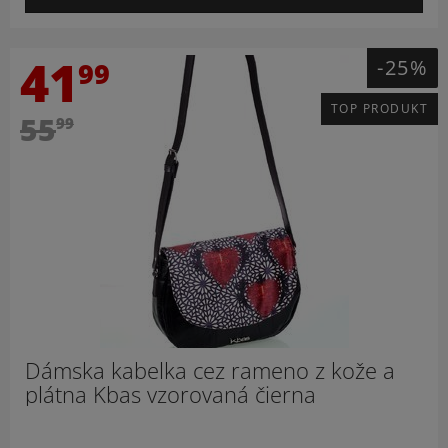
41
-25%
99
TOP PRODUKT
55
99
Dámska kabelka cez rameno z kože a
plátna Kbas vzorovaná čierna