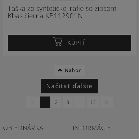
Taška zo syntetickej rafie so zipsom
Kbas čierna KB112901N
KÚPIŤ
Nahor
Načítať ďalšie
1
2
3
...
13
OBJEDNÁVKA
INFORMÁCIE