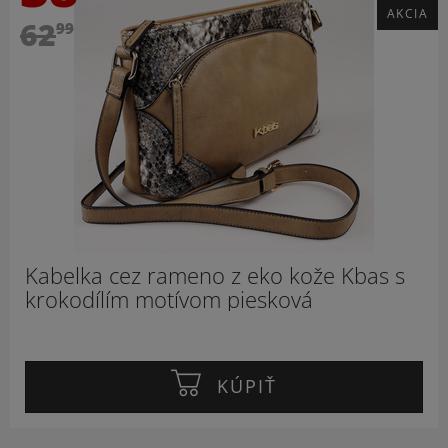
AKCIA
62
99
Kabelka cez rameno z eko kože Kbas s
krokodílím motívom piesková
KÚPIŤ