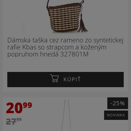
Dámska taška cez rameno zo syntetickej
rafie Kbas so strapcom a koženým
popruhom hnedá 327801M
KÚPIŤ
20
-25%
99
NOVINKA
27
99