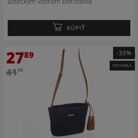
aztéckym vzorom borodová
KÚPIŤ
27
-33%
89
NOVINKA
41
70