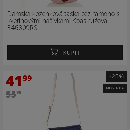
Dámska koženková taška cez rameno s
kvetinovými nášivkami Kbas ružová
346809RS
KÚPIŤ
41
-25%
99
NOVINKA
55
99