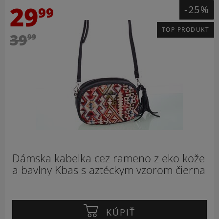
29
-25%
99
TOP PRODUKT
39
99
Dámska kabelka cez rameno z eko kože
a bavlny Kbas s aztéckym vzorom čierna
KÚPIŤ