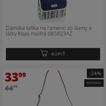
Dámska taška na rameno zo slamy a
látky Kbas modrá 085823AZ
KÚPIŤ
33
-24%
99
NOVINKA
44
99