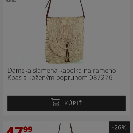
Dámska slamená kabelka na rameno
Kbas s koženým popruhom 087276
KÚPIŤ
47
-26%
99