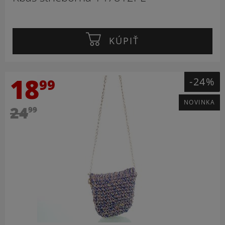
KÚPIŤ
18
-24%
99
NOVINKA
24
99