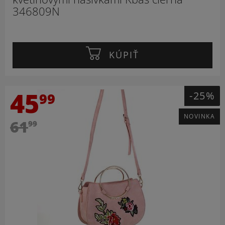
346809N
KÚPIŤ
45
-25%
99
NOVINKA
61
99