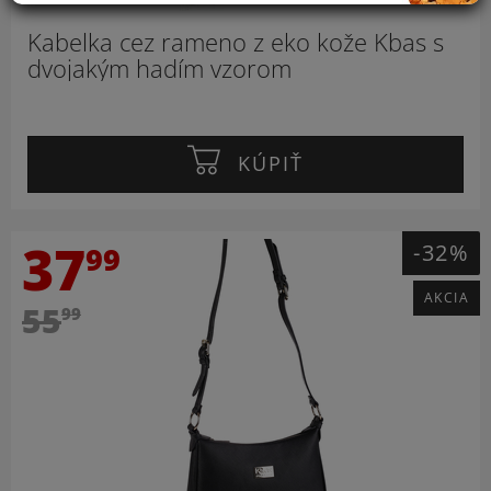
Kabelka cez rameno z eko kože Kbas s
dvojakým hadím vzorom
KÚPIŤ
37
-32%
99
AKCIA
55
99