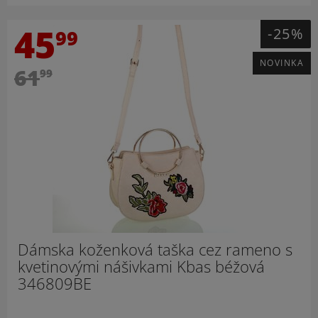
45
-25%
99
NOVINKA
61
99
Dámska koženková taška cez rameno s
kvetinovými nášivkami Kbas béžová
346809BE