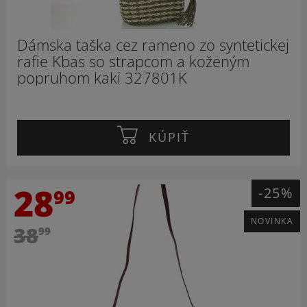
Dámska taška cez rameno zo syntetickej
rafie Kbas so strapcom a koženým
popruhom kaki 327801K
KÚPIŤ
28
-25%
99
NOVINKA
38
99