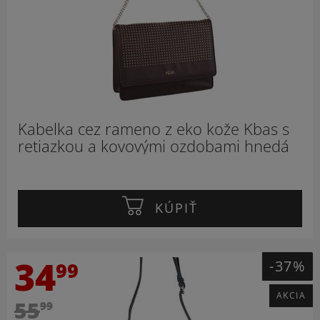
Kabelka cez rameno z eko kože Kbas s
retiazkou a kovovými ozdobami hnedá
KÚPIŤ
34
-37%
99
AKCIA
55
99