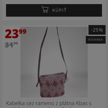
KÚPIŤ
23
-25%
99
NOVINKA
31
99
Kabelka cez rameno z plátna Kbas s