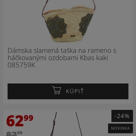
Dámska slamená taška na rameno s
háčkovanými ozdobami Kbas kaki
085759K
KÚPIŤ
62
-24%
99
NOVINKA
82
99