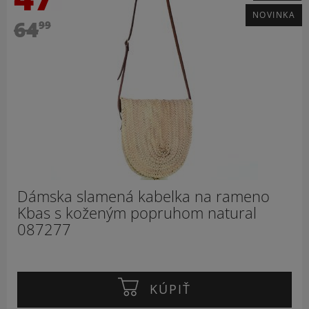
NOVINKA
64
99
Dámska slamená kabelka na rameno
Kbas s koženým popruhom natural
087277
KÚPIŤ