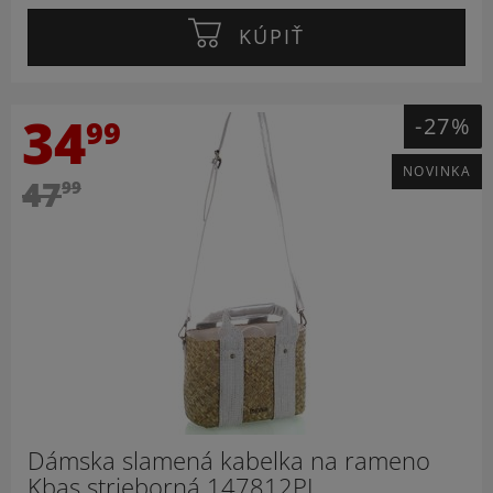
KÚPIŤ
34
-27%
99
NOVINKA
47
99
Dámska slamená kabelka na rameno
Kbas strieborná 147812PL