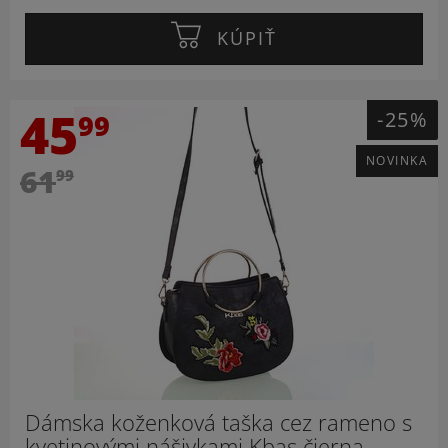
KÚPIŤ
45
-25%
99
NOVINKA
61
99
Dámska koženková taška cez rameno s
kvetinovými nášivkami Kbas čierna