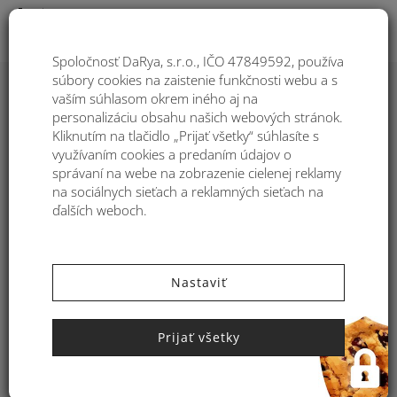
Togg
Spoločnosť DaRya, s.r.o., IČO 47849592, používa
súbory cookies na zaistenie funkčnosti webu a s
Poradie
1
2
3
...
13
vaším súhlasom okrem iného aj na
personalizáciu obsahu našich webových stránok.
Filtre:
Kliknutím na tlačidlo „Prijať všetky“ súhlasíte s
44
využívaním cookies a predaním údajov o
-28%
99
správaní na webe na zobrazenie cielenej reklamy
na sociálnych sieťach a reklamných sieťach na
AKCIA
62
ďalších weboch.
99
Nastaviť
Prijať všetky