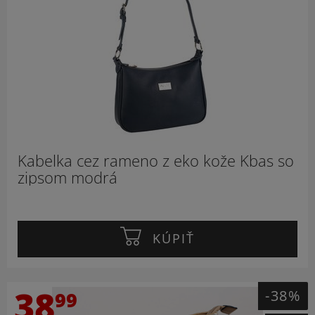
Kabelka cez rameno z eko kože Kbas so
zipsom modrá
KÚPIŤ
38
-38%
99