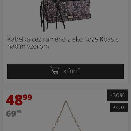
Kabelka cez rameno z eko kože Kbas s
hadím vzorom
KÚPIŤ
48
-30%
99
AKCIA
69
99