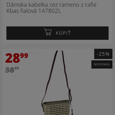
Dámska kabelka cez rameno z rafie
Kbas fialová 147802L
KÚPIŤ
28
-25%
99
NOVINKA
38
99