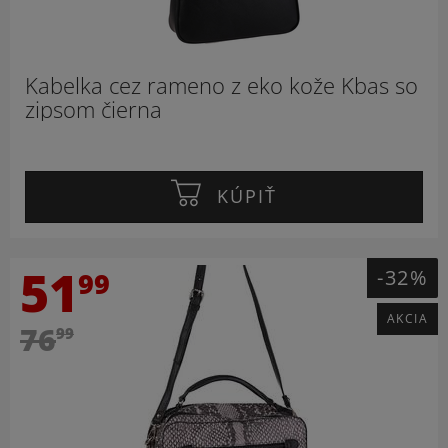
Kabelka cez rameno z eko kože Kbas so
zipsom čierna
KÚPIŤ
51
-32%
99
AKCIA
76
99