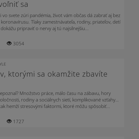
oľniť sa
či vo svete zúri pandémia, život vám občas dá zabrať aj bez
oronavírusu. Tlaky zamestnávateľa, rodiny, priateľov, detí
dokážu pripraviť o nervy aj tú najsilnejšiu...
3054
YLE
, ktorými sa okamžite zbavíte
nepoznal? Množstvo práce, málo času na zábavu, hory
poločnosti, rodiny a sociálnych sietí, komplikované vzťahy…
 tak hemží stresovými faktormi, ktoré môžu spôsobiť...
1727