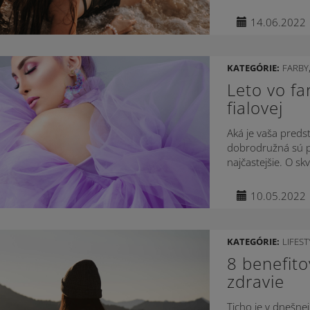
14.06.2022
KATEGÓRIE:
FARBY
Leto vo fa
fialovej
Aká je vaša predst
dobrodružná sú pr
najčastejšie. O sk
10.05.2022
KATEGÓRIE:
LIFEST
8 benefito
zdravie
Ticho je v dnešne