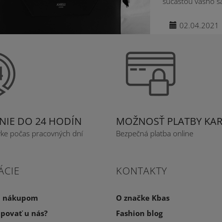
súčasťou vášho šat
02.04.2021
IE DO 24 HODÍN
MOŽNOSŤ PLATBY KA
vke počas pracovných dní
Bezpečná platba online
ÁCIE
KONTAKTY
a nákupom
O značke Kbas
povať u nás?
Fashion blog