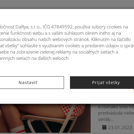
Moje
ločnosť DaRya, s.r.o., IČO 47849592, používa súbory cookies na
stenie funkčnosti webu a s vaším súhlasom okrem iného aj na
ATOHY
MÓDNE DOPLNKY
BYTOVÉ DEKORÁ
sonalizáciu obsahu našich webových stránok. Kliknutím na tlačidlo
jať všetky“ súhlasíte s využívaním cookies a predaním údajov o sprá
webe na zobrazenie cielenej reklamy na sociálnych sieťach a
lamných sieťach na ďalších weboch.
KATEGÓRIE:
INŠPIR
Móda 90. r
Nastaviť
Prijať všetky
legendárn
Osudovú lásku Ros
a rovnako sme hlta
predvádzala niele
seriály...
23.01.2023