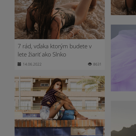
7 rád, vďaka ktorým budete v
lete žiariť ako Slnko
14.06.2022
8631