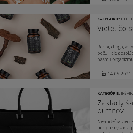
KATEGÓRIE:
LIFEST
Viete, čo 
Reishi, chaga, ash
počuli, ale absol
nášmu organizmu p
14.05.2021
KATEGÓRIE:
INŠPIR
Základy ša
outfitov
Nesmrteľná čierna
bez premýšľania p