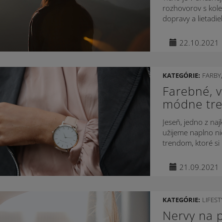
rozhovorov s kole
dopravy a lietadie
22.10.2021
KATEGÓRIE:
FARBY
Farebné, v
módne tre
Jeseň, jedno z naj
užijeme naplno ni
trendom, ktoré si 
21.09.2021
KATEGÓRIE:
LIFEST
Nervy na p