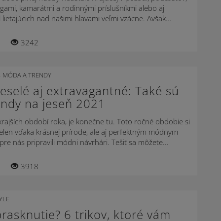
gami, kamarátmi a rodinnými príslušníkmi alebo aj
l lietajúcich nad našimi hlavami veľmi vzácne. Avšak...
3242
,
MÓDA A TRENDY
eselé aj extravagantné: Také sú
ndy na jeseň 2021
krajších období roka, je konečne tu. Toto ročné obdobie si
elen vďaka krásnej prírode, ale aj perfektným módnym
pre nás pripravili módni návrhári. Tešiť sa môžete...
3918
YLE
rasknutie? 6 trikov, ktoré vám