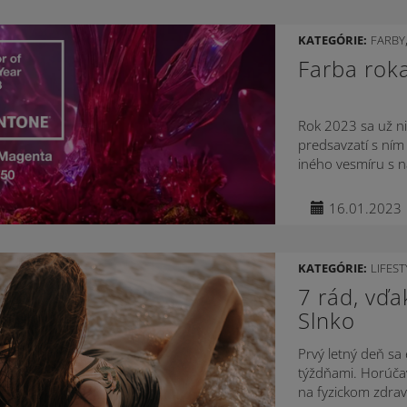
KATEGÓRIE:
FARBY
Farba rok
Rok 2023 sa už ni
predsavzatí s ním
iného vesmíru s n
16.01.2023
KATEGÓRIE:
LIFEST
7 rád, vďa
Slnko
Prvý letný deň sa 
týždňami. Horúča
na fyzickom zdraví