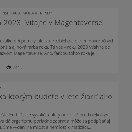
,
,
INŠPIRÁCIA
MÓDA A TRENDY
a 2023: Vitajte v Magentaverse
ekoľko dní pomaly, ale isto rozbieha a okrem novoročných
 prišla aj nová farba roka. Tá vás v roku 2023 vtiahne do
ázvom Magentaverse. Áno, farbou tohto roka je...
2412
YLE
ka ktorým budete v lete žiariť ako
ešte len blíži, ale vysoké teploty udreli už pred niekoľkými
va dá organizmu poriadne zabrať a môže sa podpísať aj
. Sme vydaní na milosť a nemilosť klimatizácií,...