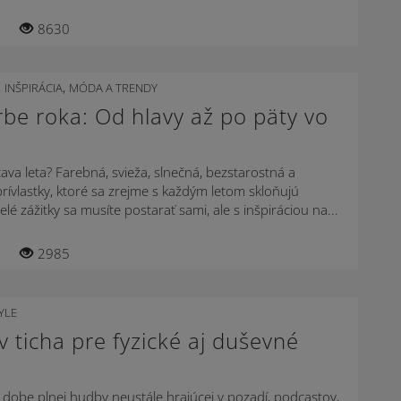
8630
,
,
INŠPIRÁCIA
MÓDA A TRENDY
rbe roka: Od hlavy až po päty vo
ava leta? Farebná, svieža, slnečná, bezstarostná a
ívlastky, ktoré sa zrejme s každým letom skloňujú
velé zážitky sa musíte postarať sami, ale s inšpiráciou na...
2985
YLE
v ticha pre fyzické aj duševné
j dobe plnej hudby neustále hrajúcej v pozadí, podcastov,