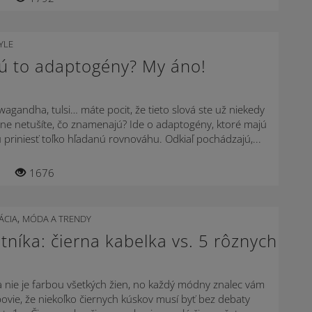
YLE
sú to adaptogény? My áno!
wagandha, tulsi… máte pocit, že tieto slová ste už niekedy
útne netušíte, čo znamenajú? Ide o adaptogény, ktoré majú
riniesť toľko hľadanú rovnováhu. Odkiaľ pochádzajú,...
1676
,
ÁCIA
MÓDA A TRENDY
tníka: čierna kabelka vs. 5 rôznych
 nie je farbou všetkých žien, no každý módny znalec vám
ovie, že niekoľko čiernych kúskov musí byť bez debaty