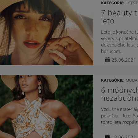
KATEGÓRIE:
LIFEST
7 beauty t
leto
Leto je konečne t
večery s priateľm
dokonalého leta j
horúcom...
25.06.2021
KATEGÓRIE:
MÓDA 
6 módnych 
nezabudnu
Vzdušné materiály
pokožka… leto. St
tohto leta rozpáli
18.06.2021