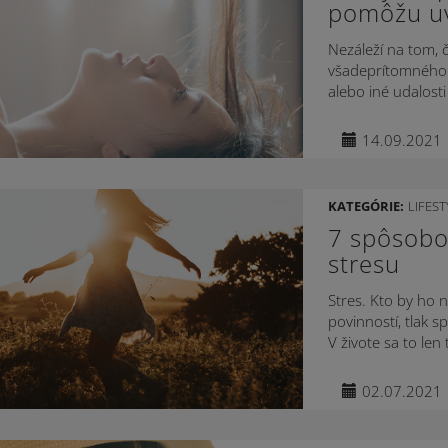
pomôžu uv
Nezáleží na tom, 
všadeprítomného k
alebo iné udalosti 
14.09.2021
KATEGÓRIE:
LIFEST
7 spôsobov
stresu
Stres. Kto by ho 
povinností, tlak s
V živote sa to len
02.07.2021