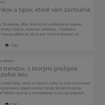
YLE
rikov a tipov, ktoré vám zachránia
u. Dovolenky, dlhé, slnečné dni, poobedia pri bazéne,
i, drinky s ľadom, minimum oblečenia… Predstava
e naozaj nádherná, ale už pár minút strávených na
1932
A TRENDY
trendov, s ktorými prežijete
teľné leto
, svetlé farby, vietor vo vlasoch, nohy vo vode a bronzová
e pripravené objaviť módne trendy, ktorými to počas
te? Módni návrhári a trendsetterky si pre nás pripravili...
1792