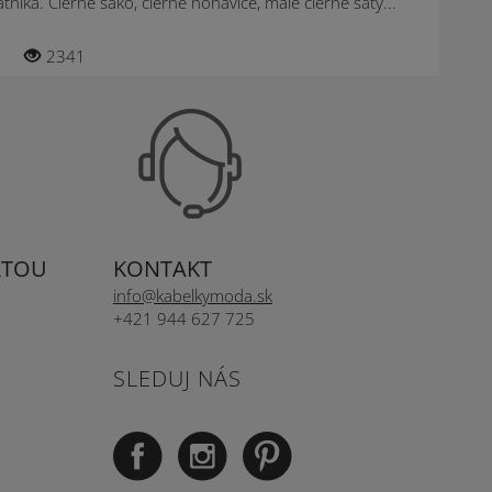
níka. Čierne sako, čierne nohavice, malé čierne šaty...
2341
RTOU
KONTAKT
info@kabelkymoda.sk
+421 944 627 725
SLEDUJ NÁS