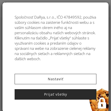
Togg
Spoločnosť DaRya, s.r.o., IČO 47849592, používa
súbory cookies na zaistenie funkčnosti webu a s
Používanie Cookies
vaším súhlasom okrem iného aj na
personalizáciu obsahu našich webových stránok.
Kliknutím na tlačidlo „Prijať všetky“ súhlasíte s
Zásady používania cookies na e-
využívaním cookies a predaním údajov o
shope
Kabelkymoda.sk
správaní na webe na zobrazenie cielenej reklamy
na sociálnych sieťach a reklamných sieťach na
ďalších weboch.
Používame súbory cookie (cookies) a príbuzné technológie na
zefektívnenie našich služieb. Na našich stránkach používame
cookies na rôzne účely. Používame ich na zisťovanie vašich
preferencií, navigovanie medzi jednotlivými webovými
Nastaviť
stránkami, overenie Vašej totožnosti a prípadne na
zabezpečenie našich webových stránok.
Prijať všetky
V zmysle § 55 ods. 5 zákona č. 351/2011 Z. z. o elektronických
komunikáciách v znení neskorších predpisov si Vás týmto
dovoľujeme informovať o používaní cookies a na možnosť