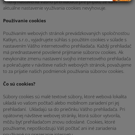
zmeny nastavenia Vášho prehliadača pre prípad, že vám
aktuálne nastavenie využívania cookies nevyhovuje.
Používanie cookies
Používaním webových stránok prevádzkovaných spoločnosťou
Katkyn, s.r.o., vyjadrujete súhlas s použitím cookies v súlade s
nastavením Vášho internetového prehliadača. Každý prehliadač
má prednastavené povolené prijímanie súborov cookies. Ak
nevykonáte zmenu nastavení svojho internetového prehliadača
a pokračujete v návšteve našich webových stránok, považujeme
to za prijatie našich podmienok používania súborov cookies.
Čo sú cookies?
Súbory cookies sú malé textové súbory, ktoré webová lokalita
ukladá vo vašom počítači alebo mobilnom zariadení pri jej
prehliadaní. Ukladajú sa do priečinku Vášho prehliadača. Pri
opätovnej návšteve webovej stránky, ktorá súbor vytvorila,
môžu byť prehliadačom znovu odoslané. Cookies, ktoré
používame, nepoškodzujú Váš počítač ani iné zariadenia
používané na prezeranie internetu.