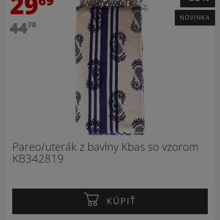
29
69
NOVINKA
44
70
Pareo/uterák z bavlny Kbas so vzorom
KB342819
KÚPIŤ