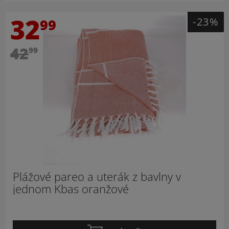
32
-23%
99
42
99
Plážové pareo a uterák z bavlny v
jednom Kbas oranžové