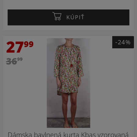
KÚPIŤ
27
-24%
99
36
99
Dámska bavlnená kurta Kbas vzorovaná