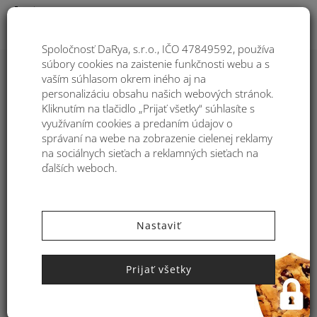
Togg
Spoločnosť DaRya, s.r.o., IČO 47849592, používa
súbory cookies na zaistenie funkčnosti webu a s
Poradie
1
vaším súhlasom okrem iného aj na
personalizáciu obsahu našich webových stránok.
Filtre:
Kliknutím na tlačidlo „Prijať všetky“ súhlasíte s
25
využívaním cookies a predaním údajov o
-36%
99
správaní na webe na zobrazenie cielenej reklamy
na sociálnych sieťach a reklamných sieťach na
AKCIA
40
ďalších weboch.
99
Nastaviť
Prijať všetky