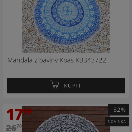
Mandala z bavlny Kbas KB343722
KÚPIŤ
17
-32%
99
NOVINKA
26
70