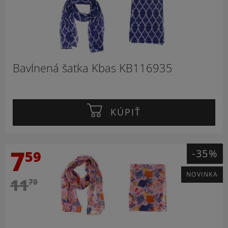
Bavlnená šatka Kbas KB116935
KÚPIŤ
7
-35%
59
NOVINKA
11
70