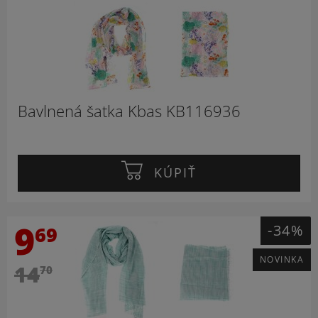
Bavlnená šatka Kbas KB116936
KÚPIŤ
9
-34%
69
NOVINKA
14
70