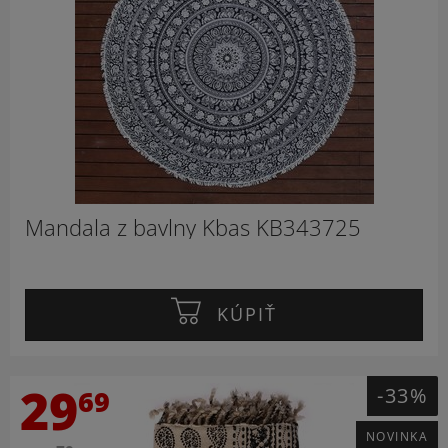
Mandala z bavlny Kbas KB343725
KÚPIŤ
29
-33%
69
NOVINKA