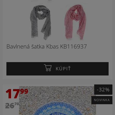
Bavlnená šatka Kbas KB116937
KÚPIŤ
17
-32%
99
NOVINKA
26
70