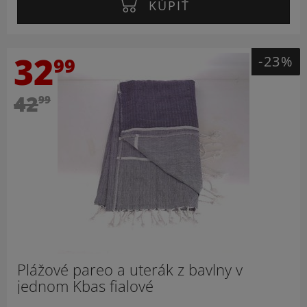
KÚPIŤ
32
-23%
99
42
99
Plážové pareo a uterák z bavlny v
jednom Kbas fialové