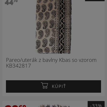
44
70
Pareo/uterák z bavlny Kbas so vzorom
KB342817
KÚPIŤ
-33%