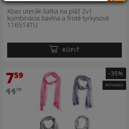
Kbas uterák-šatka na pláž 2v1
kombinácia bavlna a froté tyrkysové
116514TU
KÚPIŤ
7
-35%
59
NOVINKA
11
70