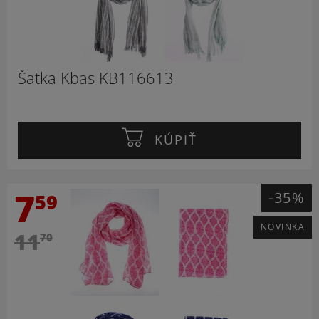
Šatka Kbas KB116613
KÚPIŤ
7
-35%
59
NOVINKA
11
70