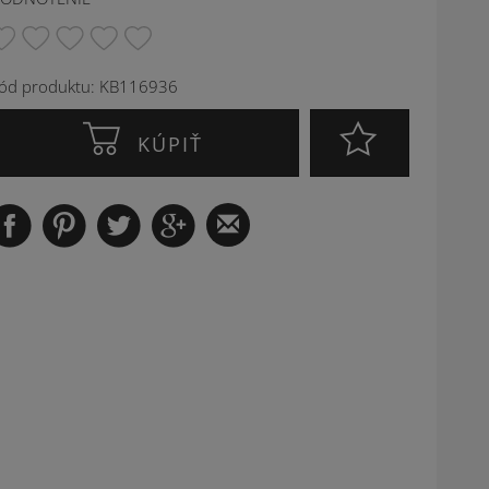
ód produktu: KB116936
KÚPIŤ