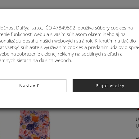
Moje
ločnosť DaRya, s.r.o., IČO 47849592, používa súbory cookies na
stenie funkčnosti webu a s vaším súhlasom okrem iného aj na
ATOHY
MÓDNE DOPLNKY
BYTOVÉ DEKORÁ
sonalizáciu obsahu našich webových stránok. Kliknutím na tlačidlo
jať všetky“ súhlasíte s využívaním cookies a predaním údajov o sprá
webe na zobrazenie cielenej reklamy na sociálnych sieťach a
lamných sieťach na ďalších weboch.
16936
Nastaviť
Prijať všetky
U
U
H