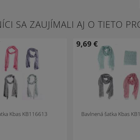
ÍCI SA ZAUJÍMALI AJ O TIETO P
€
9,69
€
-34 %
Novinka
atka Kbas KB116613
Bavlnená šatka Kbas K