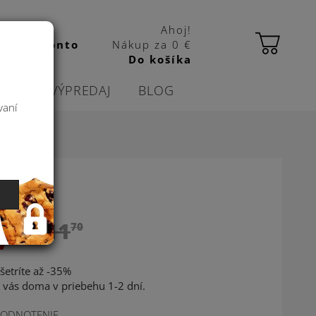
Ahoj!
 kbas konto
Nákup za
0 €
Do košíka
CIE
VÝPREDAJ
BLOG
vaní
7
59
11
70
šetríte až -35%
 vás doma v priebehu 1-2 dní.
ODNOTENIE