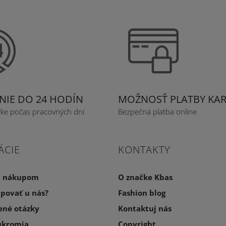
IE DO 24 HODÍN
MOŽNOSŤ PLATBY KA
vke počas pracovných dní
Bezpečná platba online
ÁCIE
KONTAKTY
a nákupom
O značke Kbas
povať u nás?
Fashion blog
ené otázky
Kontaktuj nás
úkromia
Copyright