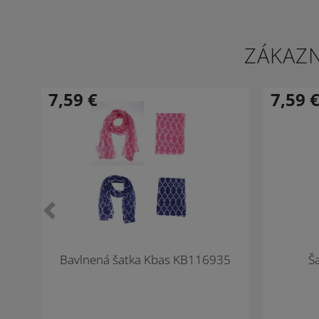
ZÁKAZN
7,59
€
7,59
-35 %
-35 %
Novinka
Novinka
Bavlnená šatka Kbas KB116935
Š