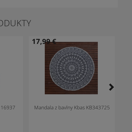
RODUKTY
17,99
€
17
-33 %
-33
Novinka
Novi
B116937
Mandala z bavlny Kbas KB343725
Ma