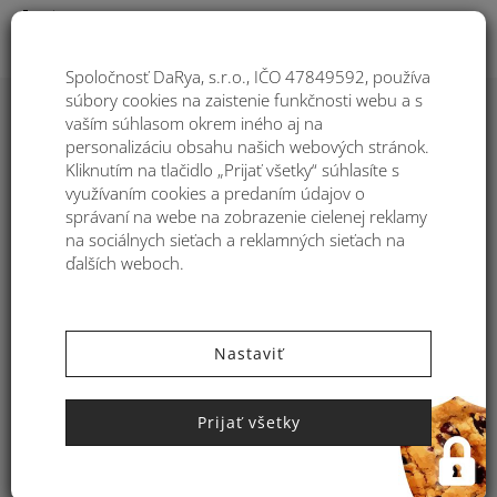
Togg
Spoločnosť DaRya, s.r.o., IČO 47849592, používa
súbory cookies na zaistenie funkčnosti webu a s
vaším súhlasom okrem iného aj na
Bavlnená šatka Kbas KB116937
personalizáciu obsahu našich webových stránok.
Kliknutím na tlačidlo „Prijať všetky“ súhlasíte s
využívaním cookies a predaním údajov o
správaní na webe na zobrazenie cielenej reklamy
na sociálnych sieťach a reklamných sieťach na
ďalších weboch.
Nastaviť
Prijať všetky
Kliknite pre zväčšenie