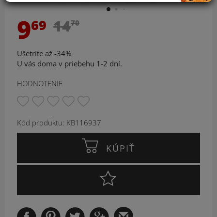
9
69
14
70
Ušetríte až -34%
U vás doma v priebehu 1-2 dní.
HODNOTENIE
Kód produktu: KB116937
KÚPIŤ