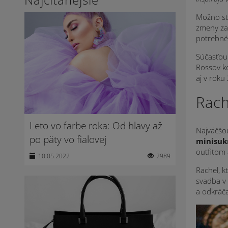
Možno ste
zmeny za
potrebné
Súčasťou 
Rossov ko
aj v rok
Rach
Leto vo farbe roka: Od hlavy až
Najväčšo
po päty vo fialovej
minisuk
outfitom 
10.05.2022
2989
Rachel, k
svadba v 
a odkráča