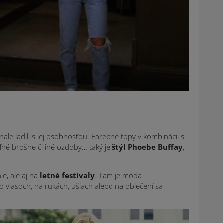
nale ladili s jej osobnosťou. Farebné topy v kombinácii s
eľné brošne či iné ozdoby… taký je
štýl Phoebe Buffay
,
e, ale aj na
letné festivaly
. Tam je móda
 vlasoch, na rukách, ušiach alebo na oblečení sa