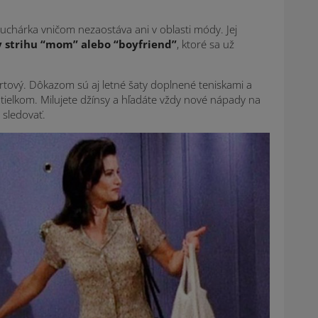
kuchárka vničom nezaostáva ani v oblasti módy. Jej
y strihu “mom” alebo “boyfriend”
, ktoré sa už
ortový. Dôkazom sú aj letné šaty doplnené teniskami a
ielkom. Milujete džínsy a hľadáte vždy nové nápady na
 sledovať.