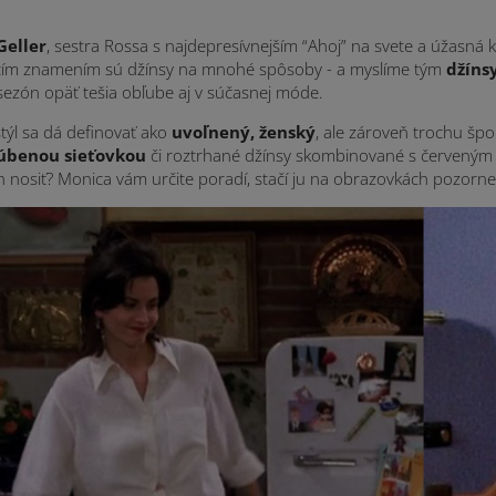
Geller
, sestra Rossa s najdepresívnejším “Ahoj” na svete a úžasná 
ím znamením sú džínsy na mnohé spôsoby - a myslíme tým
džíns
sezón opäť tešia obľube aj v súčasnej móde.
týl sa dá definovať ako
uvoľnený, ženský
, ale zároveň trochu šp
úbenou sieťovkou
či roztrhané džínsy skombinované s červeným t
ch nosiť? Monica vám určite poradí, stačí ju na obrazovkách pozorne