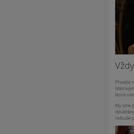
Vždy
Phoebe ná
bláznivý
ktorá nám
My sme pr
deväťdesi
nebude p