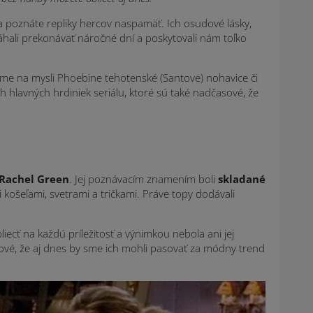
, a poznáte repliky hercov naspamäť. Ich osudové lásky,
hali prekonávať náročné dní a poskytovali nám toľko
áme na mysli Phoebine tehotenské (Santove) nohavice či
h hlavných hrdiniek seriálu, ktoré sú také nadčasové, že
Rachel Green
. Jej poznávacím znamením boli
skladané
košeľami, svetrami a tričkami. Práve topy dodávali
ecť na každú príležitosť a výnimkou nebola ani jej
vé, že aj dnes by sme ich mohli pasovať za módny trend