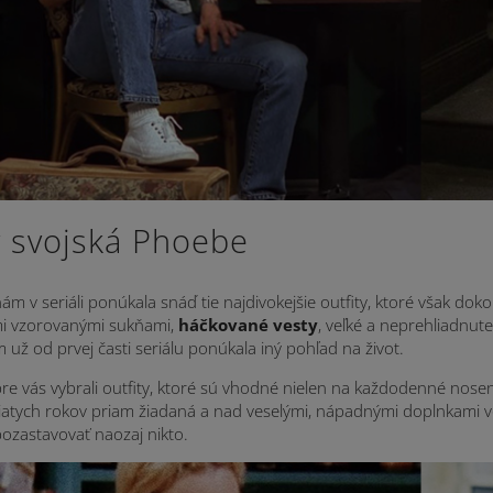
 svojská Phoebe
m v seriáli ponúkala snáď tie najdivokejšie outfity, ktoré však doko
mi vzorovanými sukňami,
háčkované vesty
, veľké a neprehliadnut
 už od prvej časti seriálu ponúkala iný pohľad na život.
e vás vybrali outfity, ktoré sú vhodné nielen na každodenné noseni
atych rokov priam žiadaná a nad veselými, nápadnými doplnkami vo
ozastavovať naozaj nikto.