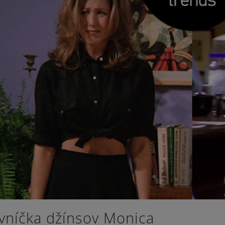
vníčka džínsov Monica