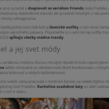
 aj vy vyrastali a
dospievali so seriálom Friends
, teda Priatelia
mestnania, každodenné starosti, ale aj radosti mnohým z nás pomá
 minúty odreagovania.
každej jednej časti však boli aj
ikonické outfity
, a tým teraz nem
stým vianočného pásavca. Pripomeňte si s nami tie naj outfity troc
u 2023
spĺňajú všetky módne trendy
.
el a jej svet módy
u seriálovou módnou ikonou minulých desaťročí bola nepochybne
ne
(alebo minisukne vo všeobecnosti), ktoré kombinovala s rôznymi 
akúsi ležérnosť a nádych každodennosti.
torá neskôr sama pracovala v módnom biznise, sa vedela štýlovo obli
pilotnej časti Priateľov.
Racheline svadobné šaty
sú také nadčaso
ť v nich k oltáru.