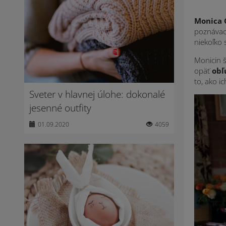
Monica 
poznávac
niekoľko 
Monicin š
opäť
obľ
to, ako i
Sveter v hlavnej úlohe: dokonalé
jesenné outfity
01.09.2020
4059