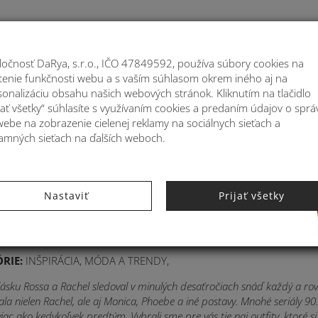
Moje
ločnosť DaRya, s.r.o., IČO 47849592, používa súbory cookies na
stenie funkčnosti webu a s vaším súhlasom okrem iného aj na
ATOHY
MÓDNE DOPLNKY
BYTOVÉ DEKORÁ
sonalizáciu obsahu našich webových stránok. Kliknutím na tlačidlo
jať všetky“ súhlasíte s využívaním cookies a predaním údajov o sprá
webe na zobrazenie cielenej reklamy na sociálnych sieťach a
lamných sieťach na ďalších weboch.
a 90. rokov je späť! Inš
Nastaviť
Prijať všetky
endárnymi Priateľmi
RIE:
INŠPIRÁCIA
,
MÓDA A TRENDY
,
ásku Rossa a Rachel sledoval v minulých desaťročiach snáď každý a rovn
la nielen Rachel, ale aj Monica, Phoebe a iné postavy. Mnohé seriály 90
viac ako kedykoľvek predtým. Vybrali sme pre vás tie naj outfity, ktoré 