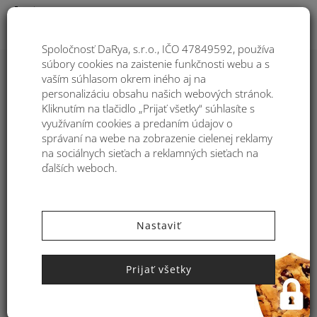
Togg
Spoločnosť DaRya, s.r.o., IČO 47849592, používa
súbory cookies na zaistenie funkčnosti webu a s
vaším súhlasom okrem iného aj na
Dámska kabelka eko koža Kbas s
personalizáciu obsahu našich webových stránok.
metalickým odleskom béžová
Kliknutím na tlačidlo „Prijať všetky“ súhlasíte s
využívaním cookies a predaním údajov o
správaní na webe na zobrazenie cielenej reklamy
na sociálnych sieťach a reklamných sieťach na
ďalších weboch.
Nastaviť
Prijať všetky