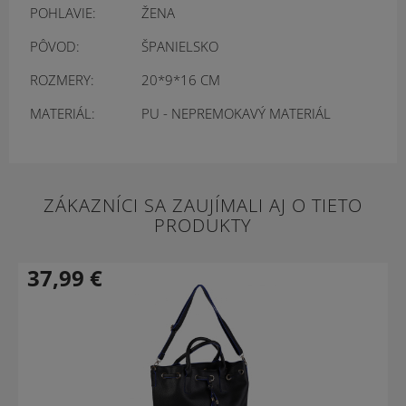
POHLAVIE:
ŽENA
PÔVOD:
ŠPANIELSKO
ROZMERY:
20*9*16 CM
MATERIÁL:
PU - NEPREMOKAVÝ MATERIÁL
ZÁKAZNÍCI SA ZAUJÍMALI AJ O TIETO
PRODUKTY
37,99
€