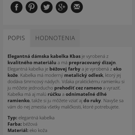
POPIS
HODNOTENIA
Elegantná dámska kabelka
Kbas
je vyrobená z
kvalitného materiálu
a má
prepracovaný dizajn
.
Elegantná kabelka je
béžovej farby
a je vyrobená z
eko
kože
. Kabelka má moderný
metalický odlesk
, ktorý jej
dodáva šmrncový nádych. Vďaka praktickému ramienku si
ju môžete jednoducho
prehodiť cez rameno
a vyraziť.
Kabelka má aj malú
rúčku
a
odnímateľné dlhé
ramienko
, takže si ju môžete vziať aj
do ruky
. Navyše sa
vám do nej zmestia všetky maličkosti, ktoré potrebujete.
Typ:
elegantná
kabelka
Farba:
béžová
Materiál:
eko koža