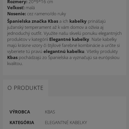
Rozmery:
20
*9*16 cm
Veľkosť:
malá
Nosenie:
cez rameno/do ruky
Španielska značka Kbas
a ich
kabelky
prinášajú
južanský temperament až k vám domov a oživia aj
jednoduchý outfit. Využite našu skvelú ponuku elegantných
produktov v kategórii
Elegantné kabelky
. Naše kabelky
majú krásne vzory či štýlové farebné kombinácie a určite si
vyberiete tú pravú
elegantnú kabelku
. Všetky produkty
Kbas
pochádzajú zo Španielska a vyznačujú sa európskou
kvalitou.
O PRODUKTE
VÝROBCA
KBAS
KATEGÓRIA
ELEGANTNÉ KABELKY