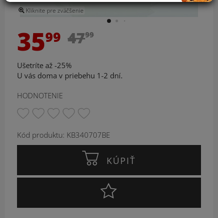
Kliknite pre zväčšenie
35
99
47
99
Ušetríte až -25%
U vás doma v priebehu 1-2 dní.
HODNOTENIE
Kód produktu: KB340707BE
KÚPIŤ