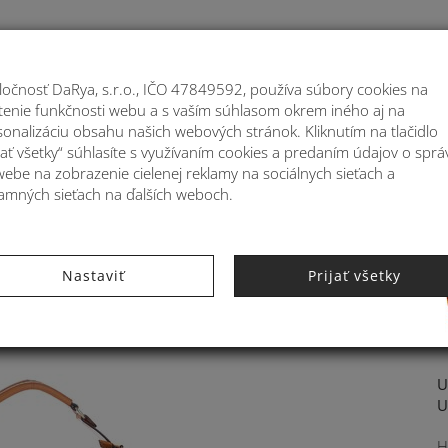
Moje
ločnosť DaRya, s.r.o., IČO 47849592, používa súbory cookies na
stenie funkčnosti webu a s vaším súhlasom okrem iného aj na
ATOHY
MÓDNE DOPLNKY
BYTOVÉ DEKORÁ
sonalizáciu obsahu našich webových stránok. Kliknutím na tlačidlo
jať všetky“ súhlasíte s využívaním cookies a predaním údajov o sprá
webe na zobrazenie cielenej reklamy na sociálnych sieťach a
lamných sieťach na ďalších weboch.
modrá KB346901AZ
Nastaviť
Prijať všetky
U
U
H