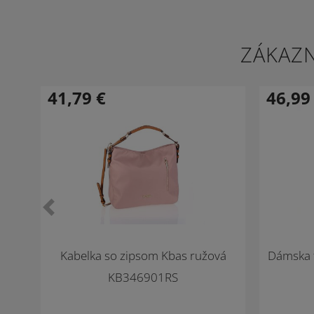
ZÁKAZN
41,79
€
46,9
-33 %
-24 %
Novinka
Novinka
Kabelka so zipsom Kbas ružová
Dámska t
KB346901RS