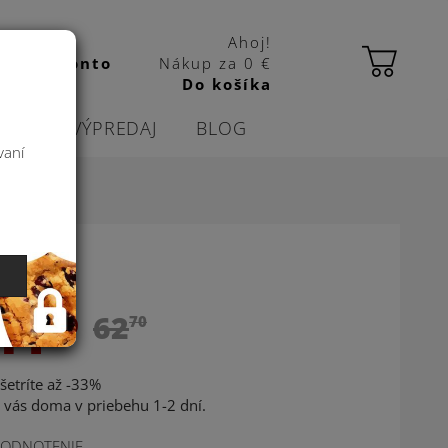
Ahoj!
 kbas konto
Nákup za
0 €
Do košíka
CIE
VÝPREDAJ
BLOG
vaní
41
79
62
70
šetríte až -33%
 vás doma v priebehu 1-2 dní.
ODNOTENIE