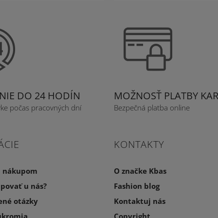
IE DO 24 HODÍN
MOŽNOSŤ PLATBY KA
vke počas pracovných dní
Bezpečná platba online
ÁCIE
KONTAKTY
a nákupom
O značke Kbas
povať u nás?
Fashion blog
ené otázky
Kontaktuj nás
úkromia
Copyright