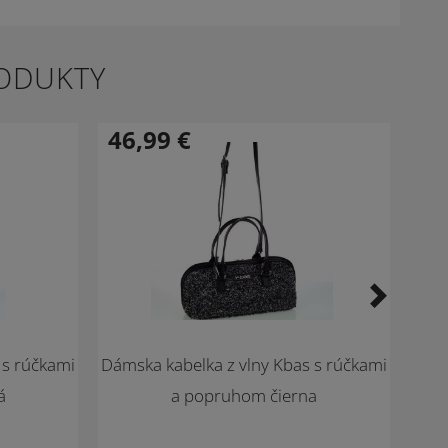
RODUKTY
46,99
€
46
 s rúčkami
Dámska kabelka z vlny Kbas s rúčkami
Dáms
á
a popruhom čierna