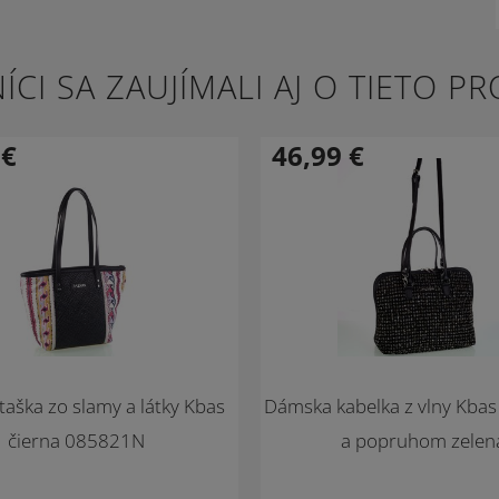
ÍCI SA ZAUJÍMALI AJ O TIETO P
9
€
46,99
€
aška zo slamy a látky Kbas
Dámska kabelka z vlny Kbas
čierna 085821N
a popruhom zelen