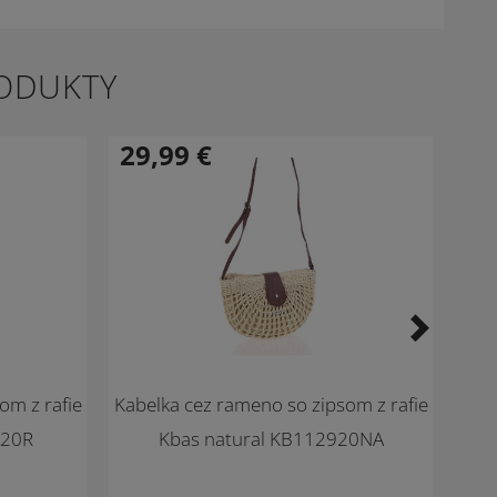
RODUKTY
29,99
€
33
-33 %
-24
Novinka
Novi
om z rafie
Kabelka cez rameno so zipsom z rafie
Dám
920R
Kbas natural KB112920NA
há