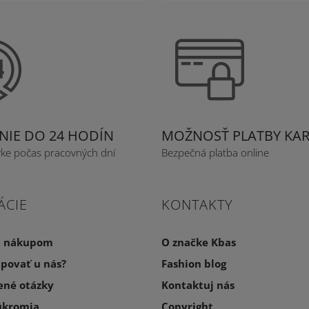
IE DO 24 HODÍN
MOŽNOSŤ PLATBY KA
vke počas pracovných dní
Bezpečná platba online
ÁCIE
KONTAKTY
a nákupom
O značke Kbas
povať u nás?
Fashion blog
ené otázky
Kontaktuj nás
úkromia
Copyright