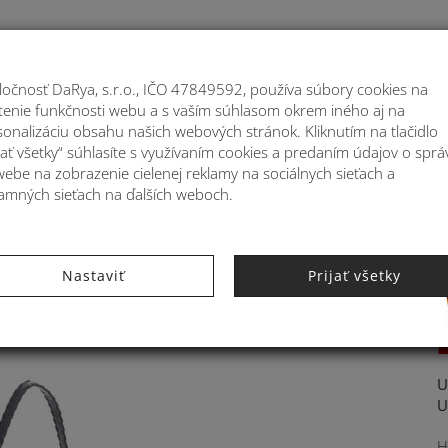
Moje
ločnosť DaRya, s.r.o., IČO 47849592, používa súbory cookies na
stenie funkčnosti webu a s vaším súhlasom okrem iného aj na
ATOHY
MÓDNE DOPLNKY
BYTOVÉ DEKORÁ
sonalizáciu obsahu našich webových stránok. Kliknutím na tlačidlo
jať všetky“ súhlasíte s využívaním cookies a predaním údajov o sprá
webe na zobrazenie cielenej reklamy na sociálnych sieťach a
lamných sieťach na ďalších weboch.
ie Kbas KB318907
Nastaviť
Prijať všetky
U
U
H