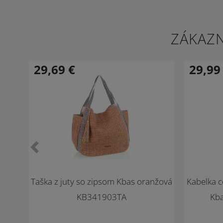
ZÁKAZN
29,69
€
29,9
-34 %
-33 %
Novinka
Novinka
Taška z juty so zipsom Kbas oranžová
Kabelka c
KB341903TA
Kb