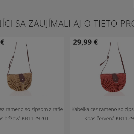
ÍCI SA ZAUJÍMALI AJ O TIETO P
9
€
29,99
€
-33 %
Novinka
ez rameno so zipsom z rafie
Kabelka cez rameno so zips
as béžová KB112920T
Kbas červená KB112