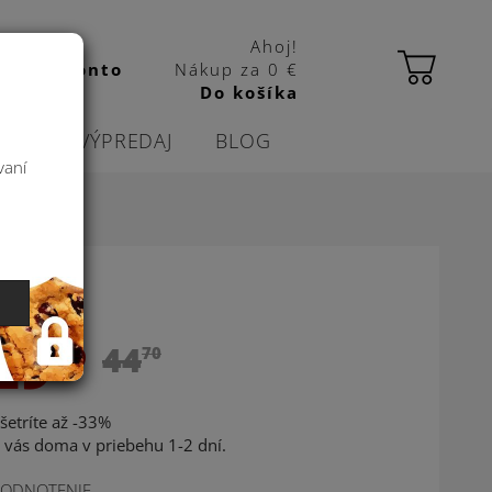
Ahoj!
 kbas konto
Nákup za
0 €
Do košíka
CIE
VÝPREDAJ
BLOG
vaní
29
69
44
70
šetríte až -33%
 vás doma v priebehu 1-2 dní.
ODNOTENIE