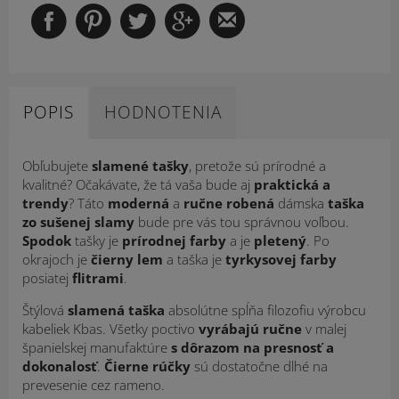
POPIS
HODNOTENIA
Obľubujete
slamené tašky
, pretože sú prírodné a
kvalitné? Očakávate, že tá vaša bude aj
praktická a
trendy
? Táto
moderná
a
ručne robená
dámska
taška
zo sušenej slamy
bude pre vás tou správnou voľbou.
Spodok
tašky je
prírodnej farby
a je
pletený
. Po
okrajoch je
čierny lem
a taška je
tyrkysovej farby
posiatej
flitrami
.
Štýlová
slamená taška
absolútne spĺňa filozofiu výrobcu
kabeliek Kbas. Všetky poctivo
vyrábajú ručne
v malej
španielskej manufaktúre
s dôrazom na presnosť a
dokonalosť
.
Čierne rúčky
sú dostatočne dlhé na
prevesenie cez rameno.