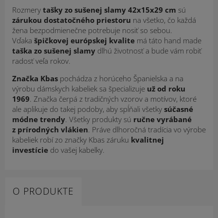
Rozmery
tašky zo sušenej slamy 42x15x29
cm
sú
zárukou dostatočného priestoru
na všetko, čo každá
žena bezpodmienečne potrebuje nosiť so sebou.
Vďaka
špičkovej európskej kvalite
má táto hand made
taška
zo sušenej slamy
dlhú životnosť a bude vám robiť
radosť veľa rokov.
Značka Kbas
pochádza z horúceho Španielska a na
výrobu dámskych kabeliek sa špecializuje
už od roku
1969
. Značka čerpá z tradičných vzorov a motívov, ktoré
ale aplikuje do takej podoby, aby spĺňali všetky
súčasné
módne trendy
. Všetky produkty sú
ručne vyrábané
z prírodných vlákien
. Práve dlhoročná tradícia vo výrobe
kabeliek robí zo značky Kbas záruku
kvalitnej
investície
do vašej kabelky.
O PRODUKTE