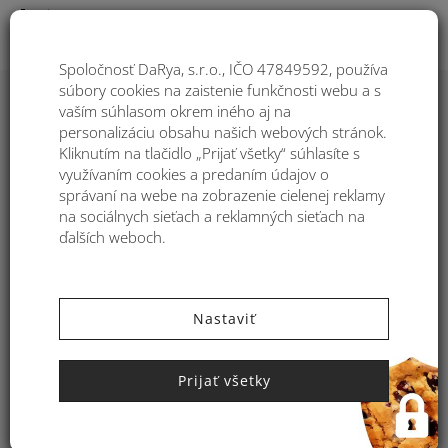
Togg
Spoločnosť DaRya, s.r.o., IČO 47849592, používa
súbory cookies na zaistenie funkčnosti webu a s
vaším súhlasom okrem iného aj na
Dámska taška zo syntetickej rafie
personalizáciu obsahu našich webových stránok.
Kbas s flitrami tykysová 255601TU
Kliknutím na tlačidlo „Prijať všetky“ súhlasíte s
využívaním cookies a predaním údajov o
správaní na webe na zobrazenie cielenej reklamy
na sociálnych sieťach a reklamných sieťach na
ďalších weboch.
Nastaviť
Prijať všetky