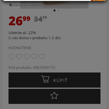
Kliknite pre zväčšenie
26
99
34
99
Ušetríte až -22%
U vás doma v priebehu 1-2 dní.
HODNOTENIE
Kód produktu: KB255601TU
KÚPIŤ