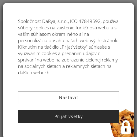
Togg
Spoločnosť DaRya, s.r.o., IČO 47849592, používa
súbory cookies na zaistenie funkčnosti webu a s
vaším súhlasom okrem iného aj na
Dámsky klobúk zo syntetickej rafie
personalizáciu obsahu našich webových stránok.
s mašľou Kbas KB064913
Kliknutím na tlačidlo „Prijať všetky“ súhlasíte s
využívaním cookies a predaním údajov o
správaní na webe na zobrazenie cielenej reklamy
na sociálnych sieťach a reklamných sieťach na
ďalších weboch.
Nastaviť
Prijať všetky