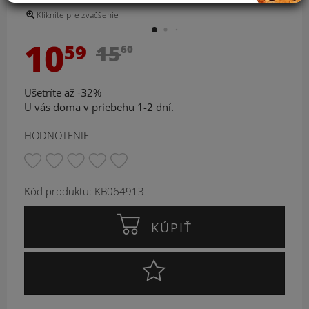
Kliknite pre zväčšenie
10
59
15
60
Ušetríte až -32%
U vás doma v priebehu 1-2 dní.
HODNOTENIE
Kód produktu: KB064913
KÚPIŤ