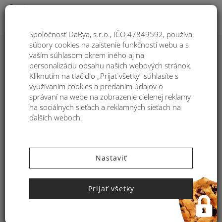
Togg
Spoločnosť DaRya, s.r.o., IČO 47849592, používa
súbory cookies na zaistenie funkčnosti webu a s
vaším súhlasom okrem iného aj na
Košík z morskej trávy Kbas modrý
personalizáciu obsahu našich webových stránok.
KB330652
Kliknutím na tlačidlo „Prijať všetky“ súhlasíte s
využívaním cookies a predaním údajov o
správaní na webe na zobrazenie cielenej reklamy
na sociálnych sieťach a reklamných sieťach na
ďalších weboch.
Nastaviť
Prijať všetky