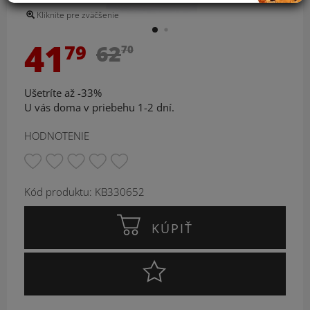
Kliknite pre zväčšenie
41
79
62
70
Ušetríte až -33%
U vás doma v priebehu 1-2 dní.
HODNOTENIE
Kód produktu: KB330652
KÚPIŤ