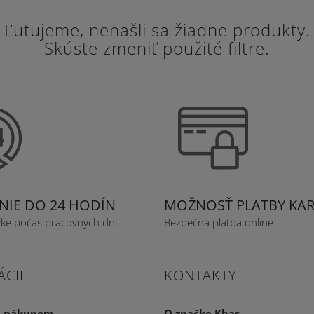
Ľutujeme, nenašli sa žiadne produkty.
Skúste zmeniť použité filtre.
IE DO 24 HODÍN
MOŽNOSŤ PLATBY KA
vke počas pracovných dní
Bezpečná platba online
ÁCIE
KONTAKTY
a nákupom
O značke Kbas