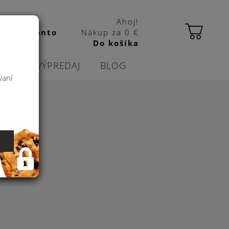
Ahoj!
 kbas konto
Nákup za
0 €
Do košíka
CIE
VÝPREDAJ
BLOG
vaní