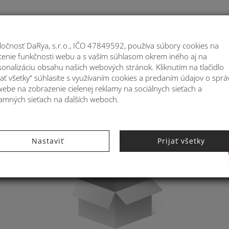
Moje
ločnosť DaRya, s.r.o., IČO 47849592, používa súbory cookies na
stenie funkčnosti webu a s vaším súhlasom okrem iného aj na
ATOHY
MÓDNE DOPLNKY
BYTOVÉ DEKORÁ
sonalizáciu obsahu našich webových stránok. Kliknutím na tlačidlo
jať všetky“ súhlasíte s využívaním cookies a predaním údajov o sprá
webe na zobrazenie cielenej reklamy na sociálnych sieťach a
lamných sieťach na ďalších weboch.
Nastaviť
Prijať všetky