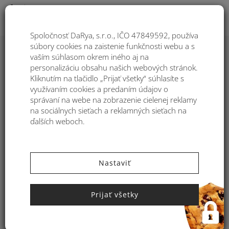
Togg
Spoločnosť DaRya, s.r.o., IČO 47849592, používa
súbory cookies na zaistenie funkčnosti webu a s
vaším súhlasom okrem iného aj na
personalizáciu obsahu našich webových stránok.
Kliknutím na tlačidlo „Prijať všetky“ súhlasíte s
využívaním cookies a predaním údajov o
správaní na webe na zobrazenie cielenej reklamy
na sociálnych sieťach a reklamných sieťach na
ďalších weboch.
Nastaviť
,
,
KATEGÓRIE:
FARBY
INŠPIRÁCIA
MÓDA A TRENDY
Farba roka 2023: Vitajte v
Prijať všetky
Magentaverse
Rok 2023 sa už niekoľko dní pomaly, ale isto rozbieha a
okrem novoročných predsavzatí s ním prišla aj nová farba