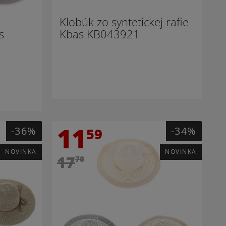
Klobúk zo syntetickej rafie
s
Kbas KB043921
11
-36%
-34%
59
NOVINKA
NOVINKA
17
70