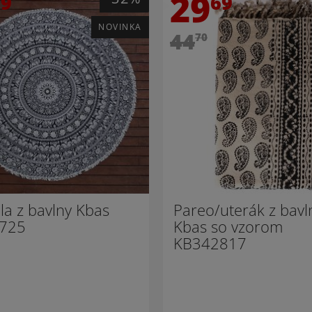
29
99
69
NOVINKA
44
70
a z bavlny Kbas
Pareo/uterák z bavl
725
Kbas so vzorom
KB342817