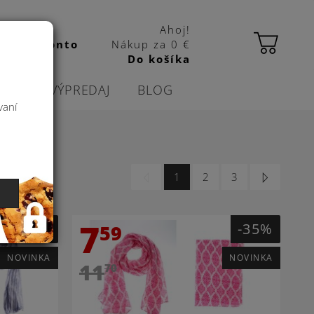
Ahoj!
 kbas konto
Nákup za
0 €
Do košíka
CIE
VÝPREDAJ
BLOG
vaní
1
2
3
7
-35%
-35%
59
NOVINKA
NOVINKA
11
70