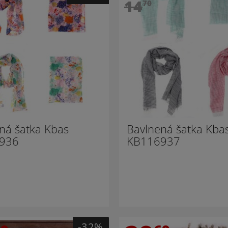
14
70
ná šatka Kbas
Bavlnená šatka Kba
936
KB116937
-32%