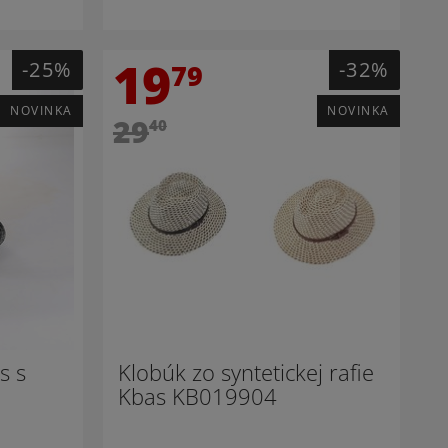
19
-25%
-32%
79
NOVINKA
NOVINKA
29
40
s s
Klobúk zo syntetickej rafie
Kbas KB019904