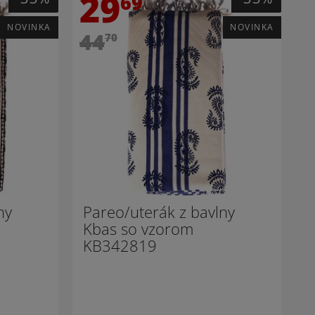
29
69
NOVINKA
NOVINKA
44
70
ny
Pareo/uterák z bavlny
Kbas so vzorom
KB342819