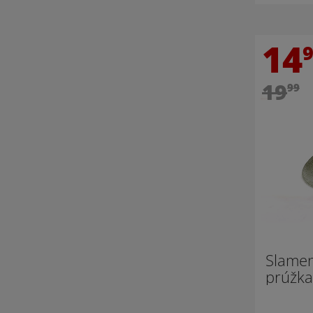
14
19
99
Slamen
prúžka