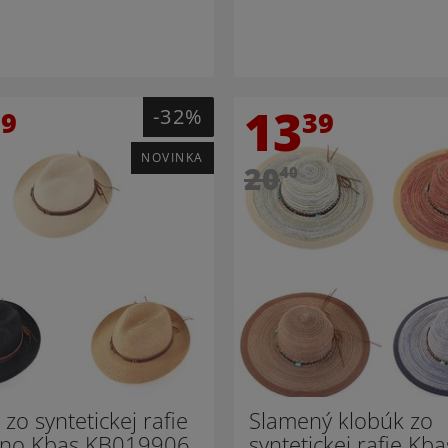
13
-32%
89
39
NOVINKA
20
40
zo syntetickej rafie
Slamený klobúk zo
ino Kbas KB019906
syntetickej rafie Kba