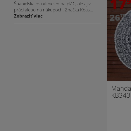
17
Španielska oslnili nielen na pláži, ale aj v
práci alebo na nákupoch. Značka Kbas...
26
70
Zobraziť viac
Mandal
KB343