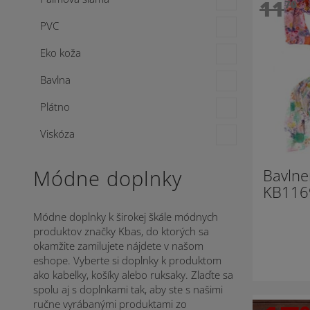
11
70
PVC
Eko koža
Bavlna
Plátno
Viskóza
Módne doplnky
Bavlne
KB116
Módne doplnky k širokej škále módnych
produktov značky Kbas, do ktorých sa
okamžite zamilujete nájdete v našom
eshope. Vyberte si doplnky k produktom
ako kabelky, košíky alebo ruksaky. Zlaďte sa
spolu aj s doplnkami tak, aby ste s našimi
ručne vyrábanými produktami zo