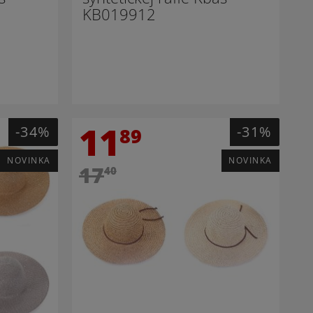
KB019912
11
-34%
-31%
89
NOVINKA
NOVINKA
17
40