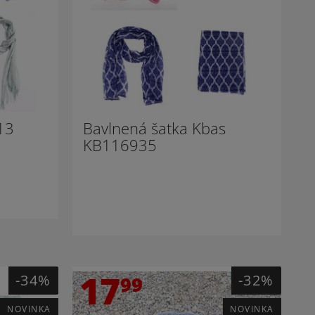
13
Bavlnená šatka Kbas
KB116935
17
-34%
-32%
99
NOVINKA
NOVINKA