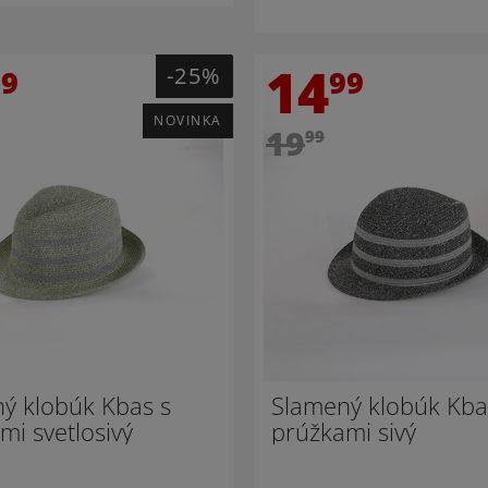
14
-25%
99
99
NOVINKA
19
99
ý klobúk Kbas s
Slamený klobúk Kba
mi svetlosivý
prúžkami sivý