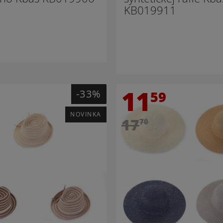
KB019911
11
-33%
59
NOVINKA
17
70