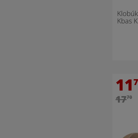
Klobúk 
Kbas 
11
17
70