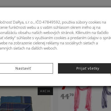
Moje
ločnosť DaRya, s.r.o., IČO 47849592, používa súbory cookies na
stenie funkčnosti webu a s vaším súhlasom okrem iného aj na
ATOHY
MÓDNE DOPLNKY
BYTOVÉ DEKORÁ
sonalizáciu obsahu našich webových stránok. Kliknutím na tlačidlo
jať všetky“ súhlasíte s využívaním cookies a predaním údajov o sprá
webe na zobrazenie cielenej reklamy na sociálnych sieťach a
lamných sieťach na ďalších weboch.
e
Nastaviť
Prijať všetky
7
-36%
99
59
AKCIA
11
70