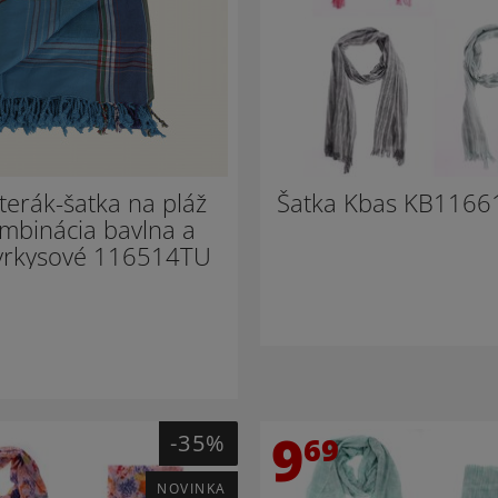
terák-šatka na pláž
Šatka Kbas KB1166
mbinácia bavlna a
tyrkysové 116514TU
9
-35%
69
NOVINKA