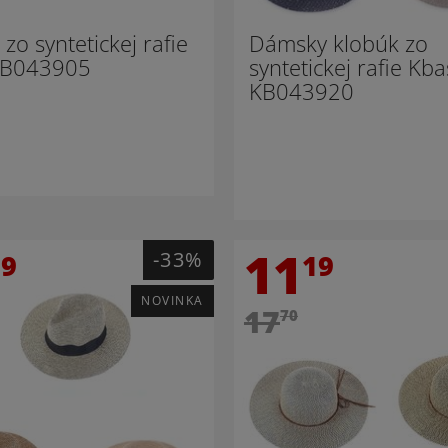
zo syntetickej rafie
Dámsky klobúk zo
KB043905
syntetickej rafie Kba
KB043920
11
-33%
79
19
NOVINKA
17
70