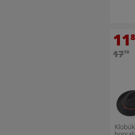
11
17
70
Klobúk 
borsal