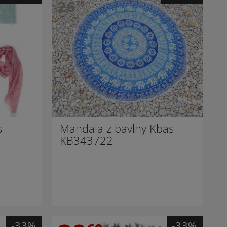
26
70
s
Mandala z bavlny Kbas
KB343722
-33%
-33%