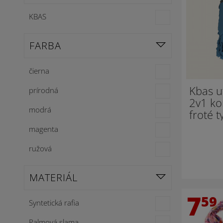
KBAS
FARBA
čierna
Kbas u
prírodná
2v1 ko
modrá
froté 
magenta
ružová
MATERIÁL
7
59
Syntetická rafia
Palmová slama