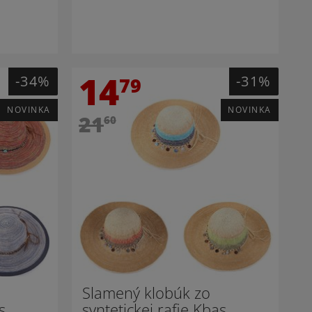
14
-34%
-31%
79
NOVINKA
NOVINKA
21
60
Slamený klobúk zo
s
syntetickej rafie Kbas